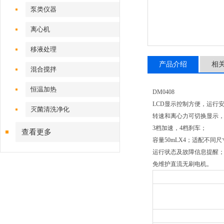
泵类仪器
离心机
移液处理
产品介绍
相
混合搅拌
恒温加热
DM0408
LCD显示控制方便，运行
灭菌清洗净化
转速和离心力可切换显示，预
3档加速，4档刹车；
查看更多
容量50mLX4；适配不
运行状态及故障信息提醒
免维护直流无刷电机。