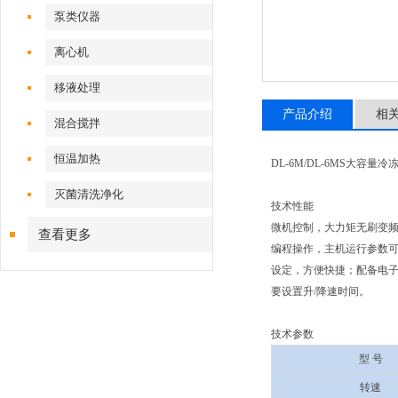
泵类仪器
离心机
移液处理
产品介绍
相
混合搅拌
恒温加热
DL-6M/DL-6MS大容量
灭菌清洗净化
技术性能
微机控制，大力矩无刷变频
查看更多
编程操作，主机运行参数可根
设定，方便快捷；配备电子
要设置升/降速时间。
技术参数
型 号
转速