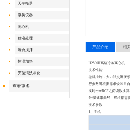
天平衡器
泵类仪器
离心机
移液处理
产品介绍
相
混合搅拌
恒温加热
H2500R高速冷冻离心机
技术性能
灭菌清洗净化
微机控制，大力矩交流变频
行参数可根据需求设置且
查看更多
实时rpm/RCF之间读
升/降速率曲线，可根据需
技术参数
1、主机