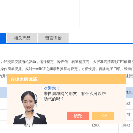
相关产品
留言询价
力矩交流变频电机驱动，运行稳定、噪声低、转速精度高。大屏幕高清真彩TFT触摸
操作简单便捷。实时rpm/RCF之间读数换算与设定，方便快捷。配备电子门锁，设
的升/降速率曲线，可根据需要设置升/降速时间。具有转子识别功能。采用食用级硅胶
欢迎您！
产品名称
转速
r/min
相对离
来自局域网的朋友！有什么可以帮
助您的吗？
台式高速冷冻离心机
17000
21532
角转子
17000
19225
角转子
12000
10142