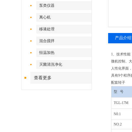
泵类仪器
离心机
移液处理
产品介绍
混合搅拌
恒温加热
1、技术性能
微机控制、大
灭菌清洗净化
人性化界面，
具有9个程序
查看更多
配套转子
型
号
TGL-17M
N0.1
NO.2