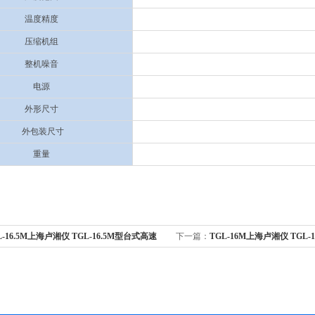
温度精度
压缩机组
整机噪音
电源
外形尺寸
外包装尺寸
重量
L-16.5M上海卢湘仪 TGL-16.5M型台式高速
下一篇：
TGL-16M上海卢湘仪 TGL
离心机