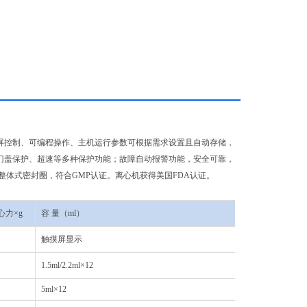
屏控制、可编程操作、主机运行参数可根据需求设置且自动存储，
有门盖保护、超速等多种保护功能；故障自动报警功能，安全可靠，
整体式密封圈，符合GMP认证。离心机获得美国FDA认证。
心力
×g
容
量（
ml
）
价
格（元）
触摸屏显示
39600
1.5ml/2.2ml×12
1300
5ml×12
2500