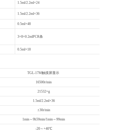
1.5ml/2.2ml×24
3800
1.5ml/2.2ml×36
4200
0.5ml×48
4200
3×8×0.2mlPCR
条
2000
0.5ml×18
1600
TGL-17M触摸屏显示
16500r/min
21532×g
1.5ml/2.2ml×36
±30r/min
1min～9h59min/1min～99min
-20～+40℃