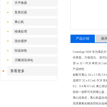
天平衡器
泵类仪器
离心机
移液处理
产品介绍
相
混合搅拌
恒温加热
Centrifuge 5420
作界面，方便清洁。 您可以同时离心多
灭菌清洗净化
管 or 32 × PCR 
产品特性
查看更多
标配可离心 24 x 1.5 和 2
适用于 32 x 0.2 mL PCR 管
0.2、0.4 和 0.5 mL 离心管以
轻轻一按即可关闭离心盖
离心结束后，离心机盖自
高质量氧化物涂层铝合金