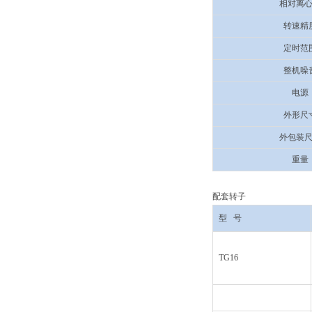
相对离
转速精
定时范
整机噪
电源
外形尺
外包装
重量
配套转子
型
号
TG16