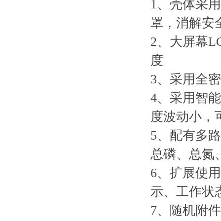
1、壳体采
罩，消解安
2、大屏幕
度
3、采用全
4、采用智
度波动小，
5、配有多
总磷、总氮
6、扩展使
示、工作状
7、随机附