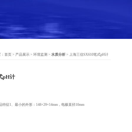
置：
首页
>
产品展示
>
环境监测
>
水质分析
> 上海三信SX610笔式pH计
式pH计
品特征1、最小的外形：148×29×14mm，电极直径10mm