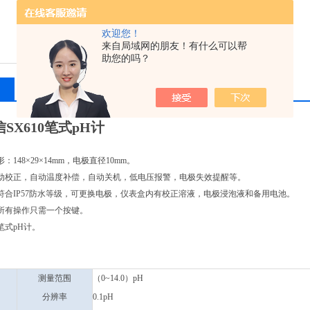
欢迎您！
来自局域网的朋友！有什么可以帮
助您的吗？
相关产品
留言询价
SX610笔式pH计
：148×29×14mm，电极直径10mm。
动校正，自动温度补偿，自动关机，低电压报警，电极失效提醒等。
符合IP57防水等级，可更换电极，仪表盒内有校正溶液，电极浸泡液和备用电池。
所有操作只需一个按键。
笔式pH计。
测量范围
（0~14.0）pH
分辨率
0.1pH