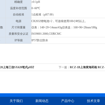
精确度
±0.1pH
温度补偿范围
0~60℃
自动校准
1点校准（pH7.00）
电源
CR2032锂电池×2，可连续使用100小时以上。
参数
尺寸和重量
仪表：148×29×14mm/43g仪表盒：168×96×28mm/180g
质量和安全认证
ISO9001:2000,CE和CMC
件
IP等级
IP57防尘防水
620上海三信SX620笔式pH计
下一篇：
RCZ-1B上海黄海药检 RC
度仪
关于我们
新闻动态
产品中心
技术文章