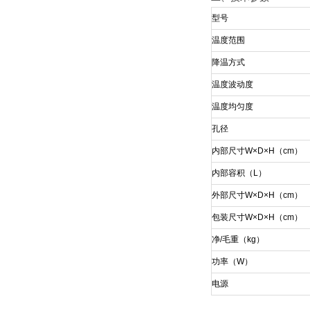
型号
温度范围
降温方式
温度波动度
温度均匀度
孔径
内部尺寸
W
×
D
×
H
（
cm
）
内部容积（
L
）
外部尺寸
W
×
D
×
H
（
cm
）
包装尺寸
W
×
D
×
H
（
cm
）
净
/
毛重（
kg
）
功率（
W
）
电源