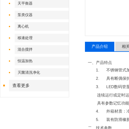
天平衡器
泵类仪器
离心机
移液处理
产品介绍
相
混合搅拌
恒温加热
一、产品特点
1.
不锈钢管式
灭菌清洗净化
2.
具有断偶保
查看更多
3.
LED
数码管
连续运行或定时
具有参数记忆功能
4.
外箱材质：
5.
装有防滑橡
二、技术参数