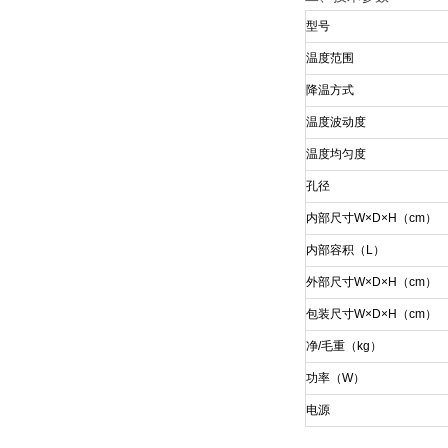
型号
温度范围
降温方式
温度波动度
温度均匀度
孔径
内部尺寸
W
×
D
×
H
（
cm
）
内部容积（
L
）
外部尺寸
W
×
D
×
H
（
cm
）
包装尺寸
W
×
D
×
H
（
cm
）
净
/
毛重（
kg
）
功率（
W
）
电源