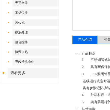
天平衡器
泵类仪器
离心机
移液处理
产品介绍
相
混合搅拌
恒温加热
一、产品特点
1.
不锈钢管式
灭菌清洗净化
2.
具有断偶保
查看更多
3.
LED
数码管
连续运行或定时
具有参数记忆功能
4.
外箱材质：
5.
装有防滑橡
二、技术参数