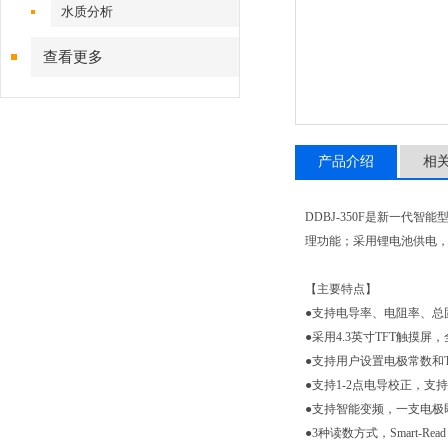
水质分析
查看更多
产品介绍
相
DDBJ-350F是新一
理功能；采用锂电池供电
【主要特点】
●
支持电导率、电阻率、总
●
采用4.3英寸TFT触摸
●
支持用户设置电极常数和T
●
支持1-2点电导校正，支
●
支持智能变频，一支电极即可
●
3种读数方式，Smart-R