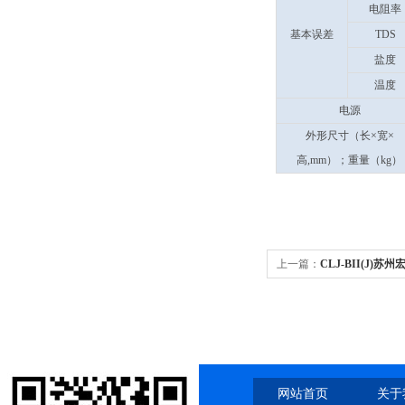
电阻率
基本误差
TDS
盐度
温度
电源
外形尺寸（长×宽×
高,mm）；重量（kg）
上一篇：
CLJ-BII(J)苏
计数器 锂电池款2.83L
网站首页
关于