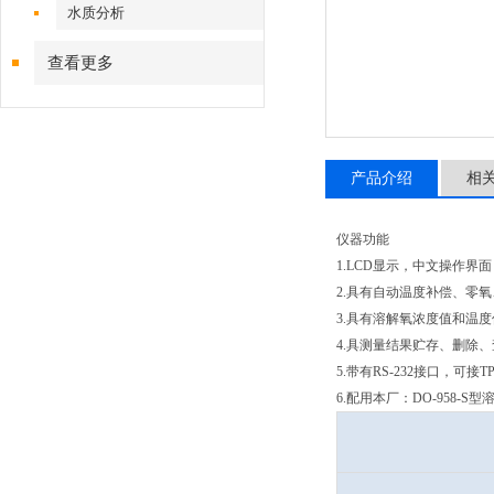
水质分析
查看更多
产品介绍
相
仪器功能
1.LCD显示，中文操作界面
2.具有自动温度补偿、零
3.具有溶解氧浓度值和温
4.具测量结果贮存、删除
5.带有RS-232接口，
6.配用本厂：DO-958-