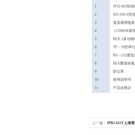
1
JPSJ-605
2
DO-958-S
3
直流通用电源
4
（CD965K新
5
REX-3多功
6
TP－16型串
7
RS―232通
8
REX数据采
9
防尘罩
10
使用说明书
11
产品合格证
上一篇：
JPBJ-611Y上海
定仪