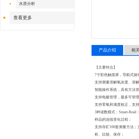
水质分析
查看更多
产品介绍
相
【主要特点】
7寸彩色触摸屏，导航式操
支持测量溶解氧浓度、溶
智能操作系统，具有方法
支持电极管理，最多可管理
支持零氧和满度校正，支
3种读数模式：Smart-R
样品的连续变化过程；
支持存贮100套测量方法
析、比较、保存；