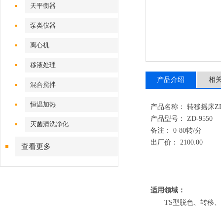
天平衡器
泵类仪器
离心机
移液处理
产品介绍
相
混合搅拌
恒温加热
产品名称： 转移摇床ZD-
产品型号： ZD-9550
灭菌清洗净化
备注： 0-80转/分
出厂价：
2100.00
查看更多
适用领域：
TS型脱色、转移