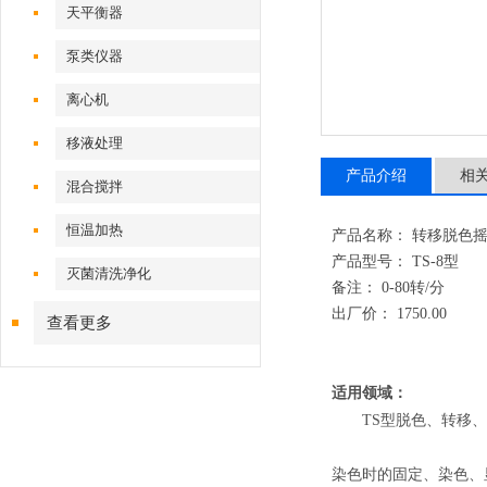
天平衡器
泵类仪器
离心机
移液处理
产品介绍
相
混合搅拌
恒温加热
产品名称： 转移脱色摇床
产品型号： TS-8型
灭菌清洗净化
备注： 0-80转/分
出厂价：
1750.00
查看更多
适用领域：
TS型脱色、转移
染色时的固定、染色、