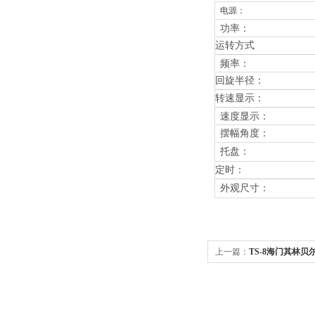
电源：
功率：
运转方式
频率：
回旋半径：
转速显示：
速度显示：
摆幅角度
：
托盘：
定时：
外观尺寸：
上一篇：
TS-8海门其林贝尔
时0-80转/分