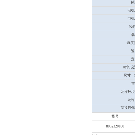
频
电机
电机
倾斜
载
速度范
速
定
时间设置
尺寸 
重
允许环境
允许
DIN EN
货号
8032320100