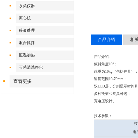
泵类仪器
离心机
移液处理
产品介绍
相
混合搅拌
恒温加热
产品介绍:
倾斜角度10°；
灭菌清洗净化
载重为10kg（包括夹具）
速度范围10-70rpm；
查看更多
双LCD屏，分别显示时间
多种托架和夹具可选；
宽电压设计。
技术参数：
技
电压