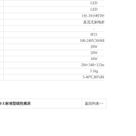
LED
LED
1分-19小时59分
直流无刷电机
-
IP21
100-240V,50/60HZ
20W
20W
16W
294×348×123mm
3.1kg
5-40℃,80%RH
L180-E标准型线性摇床
返回列表>>