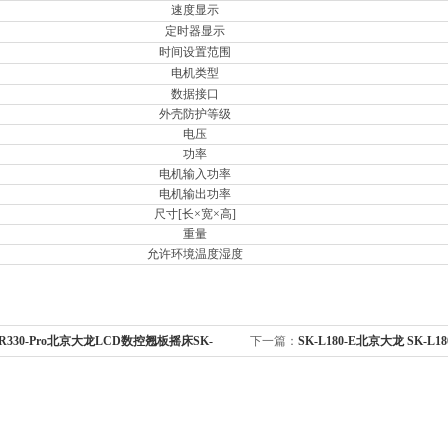
速度显示
定时器显示
时间设置范围
电机类型
数据接口
外壳防护等级
电压
功率
电机输入功率
电机输出功率
尺寸[长×宽×高]
重量
允许环境温度湿度
-R330-Pro北京大龙LCD数控翘板摇床SK-
下一篇：
SK-L180-E北京大龙 SK-
（已停产）