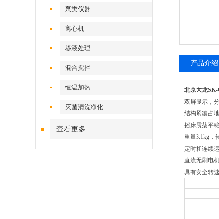
泵类仪器
离心机
移液处理
产品介绍
混合搅拌
恒温加热
北京大龙SK-
双屏显示，
灭菌清洗净化
结构紧凑占
摇床震荡平
查看更多
重量3.1kg，转
定时和连续
直流无刷电
具有安全转