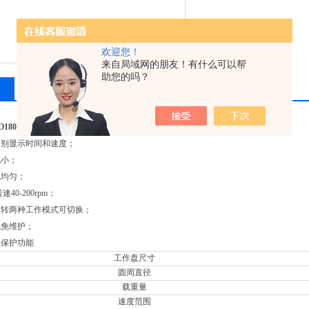
欢迎您！
来自局域网的朋友！有什么可以帮
助您的吗？
相关产品
留言询价
O180-S 智能脱色摇床基础款（2kg固定托盘）
分别显示时间和速度；
地小；
稳均匀；
速40-200rpm；
运转两种工作模式可切换；
机免维护；
速保护功能
工作盘尺寸
圆周直径
载重量
速度范围