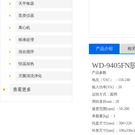
天平衡器
泵类仪器
离心机
移液处理
产品介绍
相
混合搅拌
恒温加热
WD-9405
产品参数
灭菌清洗净化
电压（VAC） ：110-240
输入功率[VA] ：20
查看更多
运转方式：圆周
周转直径mm：20
速度范围[rpm] ：10-200
承载量[kg] ：3
托盘尺寸[mm] ：300×220
外形尺寸[mm] ：330x330x1