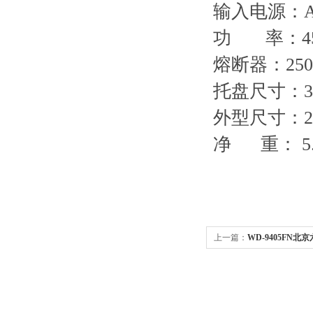
输入电源：AC1
功 率：4
熔断器：250
托盘尺寸：30
外型尺寸：284
净 重： 5.6
上一篇：
WD-9405FN北京
周型数显摇床