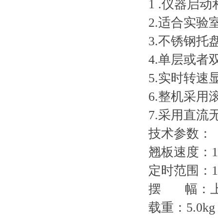
1 .仪器
2.适合实
3.不锈钢
4.单层或
5.实时转
6.整机采
7.采用直流
技术参数：
翘板速度：10
定时范围：1mi
摆 幅：上下
载重：5.0kg