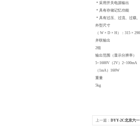
＊采用开关电源输出
＊具有存储记忆功能
＊具有过压、过流、过载
外型尺寸
（ W × D × H）：315 × 290
并联输出
2组
输出范围（显示分辨率）
5~1600V（2V）2~100mA
（1mA）160W
重量
5kg
上一篇：
DYY-2C北京六
源