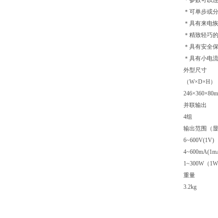
＊参数可以
＊可单步或
＊具有来电
＊精致轻巧
＊具有安全
＊具有小电
外型尺寸
（W×D×H）
246×360×80
并联输出
4组
输出范围（
6~600V(1V)
4~600mA(1m
1~300W（1
重量
3.2kg