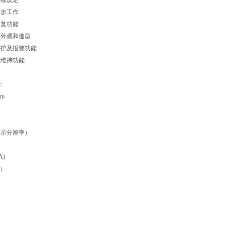
连续设定
分步工作
恢复功能
的外观和造型
保护及报警功能
流维持功能
：
mm
显示分辨率）
A)
W）