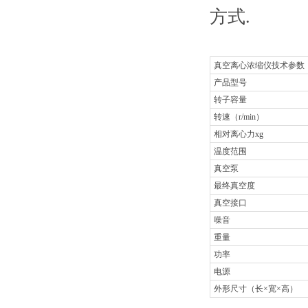
方式.
真空离心浓缩仪技术参数
产品型号
转子容量
转速（r/min）
相对离心力xg
温度范围
真空泵
最终真空度
真空接口
噪音
重量
功率
电源
外形尺寸（长×宽×高）