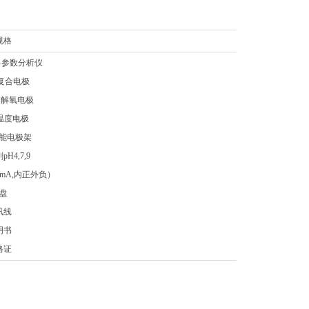
规格
型多参数分析仪
H复合电极
型溶解氧电极
6型温度电极
功能电极架
H4,7,9
00mA,内正外负）
盘
讯线
1
明书
格证