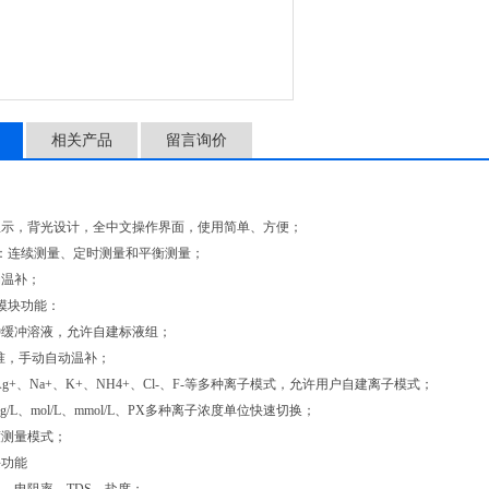
相关产品
留言询价
】
显示，背光设计，全中文操作界面，使用简单、方便；
：连续测量、定时测量和平衡测量；
动温补；
量模块功能：
种缓冲溶液，允许自建标液组；
校准，手动自动温补；
g+、Na+、K+、NH4+、Cl-、F-等多种离子模式，允许用户自建离子模式；
L、g/L、mol/L、mmol/L、PX多种离子浓度单位快速切换；
度测量模式；
块功能