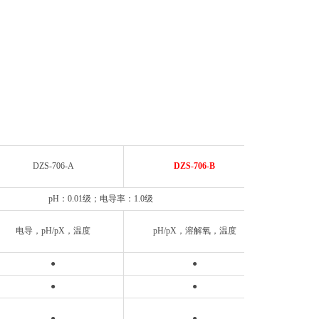
DZS-706-A
DZS-706-B
D
pH：0.01级；电导率：1.0级
电导，pH/pX，温度
pH/pX，溶解氧，温度
电导
●
●
●
●
●
●