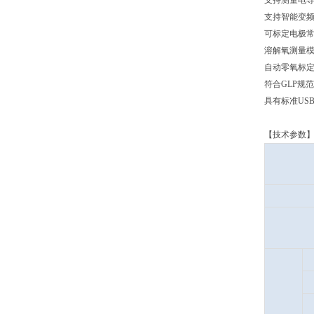
支持测量电导
支持智能变
可标定电极常
溶解氧测量
自动零氧标
符合GLP规
具有标准US
【技术参数