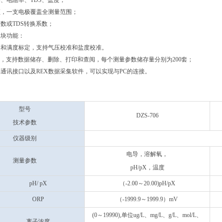
、电阻率、TDS、盐度；
频，一支电极覆盖全测量范围；
数或TDS转换系数；
模块功能：
定和满度标定，支持气压校准和盐度校准。
范，支持数据储存、删除、打印和查阅，每个测量参数储存量分别为200套；
B通讯接口以及REX数据采集软件，可以实现与PC的连接。
】
型号
DZS-706
技术参数
仪器级别
电导，溶解氧，
测量参数
pH/pX，温度
pH/ pX
（-2.00～20.00)pH/pX
ORP
（-1999.9～1999.9）mV
(0～19990),单位ug/L、mg/L、g/L、mol/L、
离子浓度