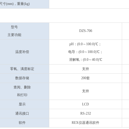
尺寸(mm)，重量(kg)
】
型号
DZS-706
主要功能
pH：(0.0～100.0)℃；
温度补偿
电导：(0.0～100.0)℃；
溶解氧：(0.0～40.0)℃
零氧、满度标定
支持
数据存储
200套
查阅、删除
支持
和打印
显示
LCD
通讯接口
RS-232
软件
REX仪器通讯软件