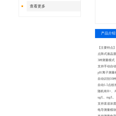
查看更多
产品介绍
【主要特点
点阵式液晶
3种测量模式
支持手动自
pH/离子测
自动识别10
自动1-5点
随机有H+、A
ug/L、mg/
支持直读浓
电导测量模