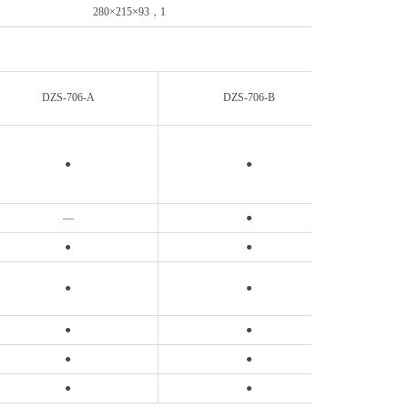
280×215×93，1
DZS-706-A
DZS-706-B
D
●
●
—
●
●
●
●
●
●
●
●
●
●
●