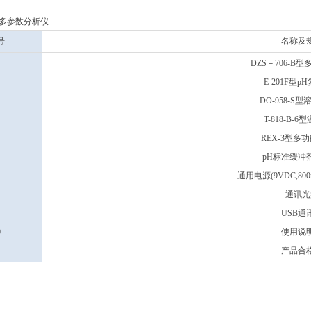
B型多参数分析仪
号
名称及
DZS－706-B
E-201F型p
DO-958-S
T-818-B-
REX-3型多
pH标准缓冲剂p
通用电源(9VDC,8
通讯光
USB通
0
使用说
1
产品合