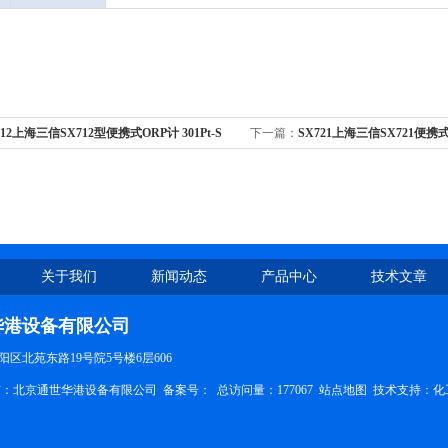
712上海三信SX712型便携式ORP计 301Pt-S
下一篇：
SX721上海三信SX721便携
合电极
301Pt-S塑壳ORP复合电极
关于我们
新闻动态
产品中心
技术文章
华港设备有限公司
区北苑东路19号院5号楼6层606
权所有：北京通世华港设备有限公司
备案号：
总访问量：177067
站点地图
技术支持：
化