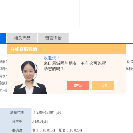
相关产品
留言询价
欢迎您！
处理器芯片，具有自动校准、自动温度补偿、数据储存、功能设置、自诊断信息、自动
来自局域网的朋友！有什么可以帮
助您的吗？
13种pH标准缓冲溶液，有三个系列的标准缓冲溶液可以选择：欧美系列，NIST系列
纯水pH测量模式和加氨纯水pH测量模式。
溶液和手提箱，适合野外和现场使用。
P57防水等级。
测量范围
（-2.00~19.99）pH
分辨率
0.1/0.01pH
准确度
电计：±0.01pH，配套：±0.02pH