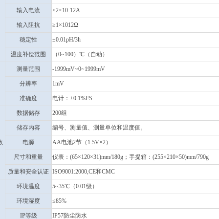
输入电流
≤2×10-12A
输入阻抗
≥1×1012Ω
稳定性
±0.01pH/3h
温度补偿范围
（0~100）℃（自动）
测量范围
-1999mV~0~1999mV
分辨率
1mV
准确度
电计：±0.1%FS
数据储存
200组
储存内容
编号、测量值、测量单位和温度值。
数
电源
AA电池2节（1.5V×2）
尺寸和重量
仪表：(65×120×31)mm/180g；手提箱：(255×210×50)mm/790g
质量和安全认证
ISO9001:2000,CE和CMC
环境温度
5~35℃（0.01级）
环境湿度
≤85%
IP等级
IP57防尘防水