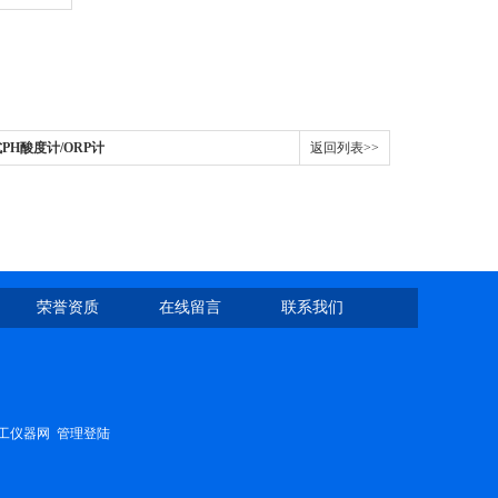
式PH酸度计/ORP计
返回列表>>
荣誉资质
在线留言
联系我们
工仪器网
管理登陆