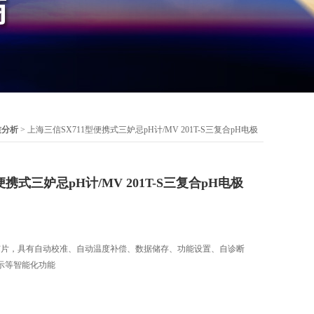
质分析
> 上海三信SX711型便携式三妒忌pH计/MV 201T-S三复合pH电极
便携式三妒忌pH计/MV 201T-S三复合pH电极
芯片，具有自动校准、自动温度补偿、数据储存、功能设置、自诊断
示等智能化功能