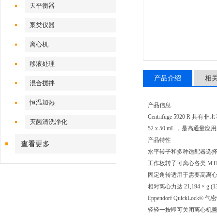
天平衡器
泵类仪器
离心机
移液处理
产品介绍
相
混合搅拌
恒温加热
产品信息
Centrifuge 5920
灭菌清洗净化
52 x 50 mL ，是高通量
产品特性
查看更多
水平转子和多种适配器选择，适用
工作板转子可离心各类 MTP 微
固定角转适用于需要高离心力的
相对离心力达 21,194 × g (13,
Eppendorf QuickL
轻轻一按即可关闭离心机