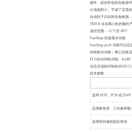
操作，提供舒适的实验室
占地面积小，节省了宝贵
自动转子识别和失衡检测
5920 R 冷冻离心机的额
温控范围：-11°C至 40°C
FastTemp 快速预冷功能
FastTemp pro® 功
持续制冷功能：离心结束
ECO自动待机功能，8小
动态压缩机控制技术(DCC
技术参数
适用 MTP、PCR 或 D
适用锥形管、工作板和瓶
适用高转速的固定角转