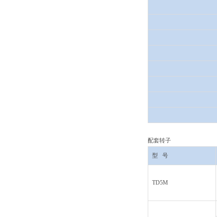
配套转子
型
号
TD5M