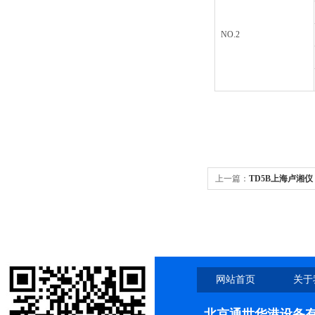
NO.2
上一篇：
TD5B上海卢湘仪
心机（LCD 液晶/LED数
网站首页
关于
北京通世华港设备