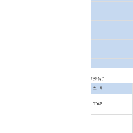
配套转子
型
号
TD6B