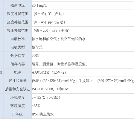
残余电流
≤0.1 mg/L
温度补偿范围
（0 ~ 45）℃（自动）
盐度补偿范围
（0 ~ 45）ppt（自动）
气压补偿范围
（66 ~ 200）kPa（手动）
自动校准
被水饱和的空气；被空气饱和的水
电极类型
极谱式
数据储存
200组
储存内容
编号、测量值、测量单位和温度值。
数
电源
AA电池2节（1.5V×2）
尺寸和重量
仪表：(65×120×31)mm/180g；手提箱： (360×270×76)mm/1.6Kg
质量和安全认证
ISO9001:2008, CE和CMC
环境温度
5 ~ 35 ℃（0.01级）
环境湿度
≤85%
IP等级
IP57 防尘防水