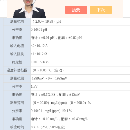
合IP57防水等级，配置校正溶液和手提箱
测量范围
（-2.00 ~ 19.99）pH
分辨率
0.1/0.01 pH
准确度
电计：±0.01 pH，配套：±0.02 pH
输入电流
≤2×10-12 A
输入阻抗
≥1×1012 Ω
稳定性
±0.01 pH/3h
温度补偿范围
（0 ~ 100）℃（自动）
测量范围
-1999mV ~ 0 ~ 1999mV
分辨率
1mV
准确度
电计：±0.1% FS，配套：±15mV
测量范围
（0 ~ 20.00）mg/L(ppm) （0 ~ 200.0）%
分辨率
0.1/0.01 mg/L(ppm) 1/0.1 %
准确度
电计：±0.10 mg/L，配套：±0.40 mg/L
响应时间
≤30 s（25℃, 90%响应）