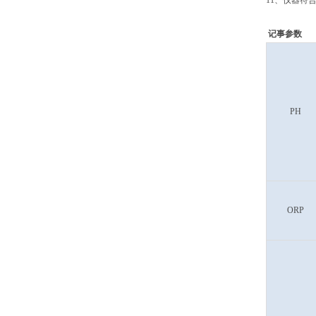
11、仪器符
记事参数
PH
ORP