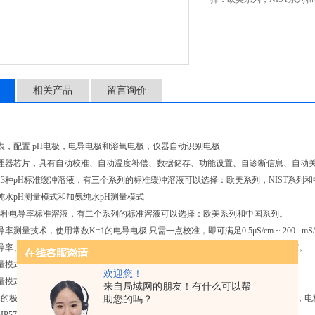
相关产品
留言询价
表，配置 pH电极，电导电极和溶氧电极，仪器自动识别电极
处理器芯片，具有自动校准、自动温度补偿、数据储存、功能设置、自诊断信息、自动
13种pH标准缓冲溶液，有三个系列的标准缓冲溶液可以选择：欧美系列，NIST系列
纯水pH测量模式和加氨纯水pH测量模式
8种电导率标准溶液，有二个系列的标准溶液可以选择：欧美系列和中国系列。
率测量技术，使用常数K=1的电导电极 只需一点校准，即可满足0.5μS/cm ~ 200 m
导率、TDS、盐度和电阻率。TDS和盐度采用多项式计算，保证全量程的换算精度。
量模式有高纯水非线性温度补偿功能。
欢迎您！
量模式具有自动温度补偿、自动盐度补偿和手动气压补偿的功能
来自局域网的朋友！有什么可以帮
构的极谱式溶氧电极可同时测量温度、盐度和溶解氧，配以专用的溶氧电极校准套，电极极化
助您的吗？