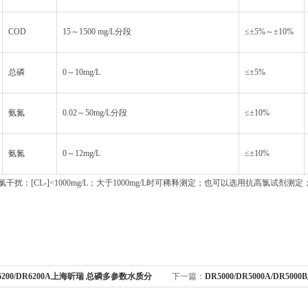
COD
15～1500 mg/L分段
≤±5%～±10%
总磷
0～10mg/L
≤±5%
氨氮
0.02～50mg/L分段
≤±10%
氨氮
0～12mg/L
≤±10%
氯干扰：[CL-]<1000mg/L；大于1000mg/L时可稀释测定；也可以选用抗高氯试剂测定
6200/DR6200A上海昕瑞 总磷多参数水质分
下一篇：
DR5000/DR5000A/DR5
DR6200A
质分析仪DR5000/DR5000A/DR5000B