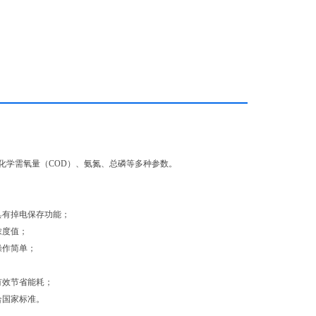
化学需氧量（COD）、氨氮、总磷等多种参数。
具有掉电保存功能；
浓度值；
操作简单；
有效节省能耗；
合国家标准。