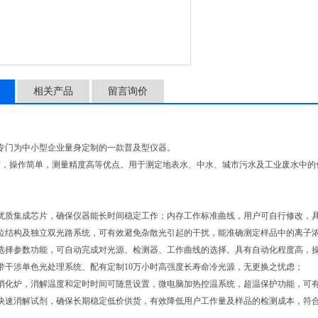
相关产品
留言询价
专门为中小型企业量身定制的一款普及型仪器。
*，操作简单，测量精度高等优点。用于测定地表水、中水、城市污水及工业废水中的
口优质集成芯片，确保仪器能长时间稳定工作；内存工作标准曲线，用户可自行修改，
定位结构及独立双光路系统，可有效避免杂散光引起的干扰，能准确测定样品中的离子
键选择参数功能，可自动完成对光源、检测器、工作曲线的选择。具有自动化程度高，
带干涉单色光处理系统、配有定制10万小时高强度长寿命冷光源，无更换之忧虑；
有消化炉，消解温度和定时时间可随意设置，微电脑加热控温系统，超温保护功能，可
发快速消解试剂，确保长期稳定低价供货，有效降低用户工作量及样品的检测成本，符