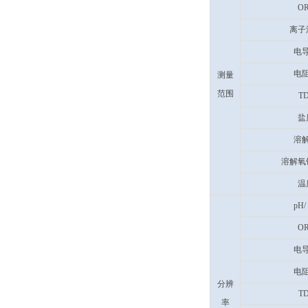
O
离子
电
电
测量
范围
T
盐
溶
溶解氧
温
pH/
O
电
电
分辨
T
率