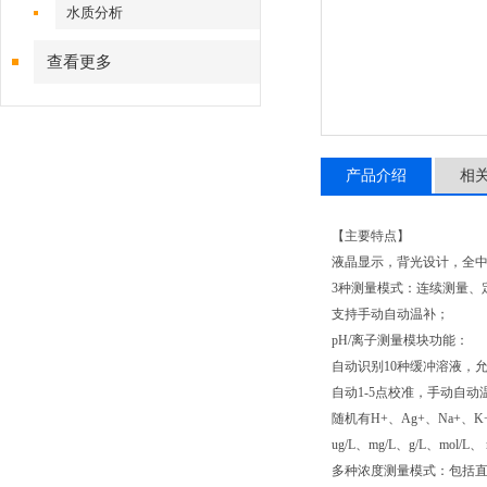
水质分析
查看更多
产品介绍
相
【主要特点】
液晶显示，背光设计，全
3种测量模式：连续测量、
支持手动自动温补；
pH/离子测量模块功能：
自动识别10种缓冲溶液，
自动1-5点校准，手动自动
随机有H+、Ag+、Na+、
ug/L、mg/L、g/L、mo
多种浓度测量模式：包括直