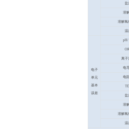
盐
溶
溶解氧
温
pH/
O
离子
电
电子
电
单元
基本
T
误差
盐
溶
溶解氧
温