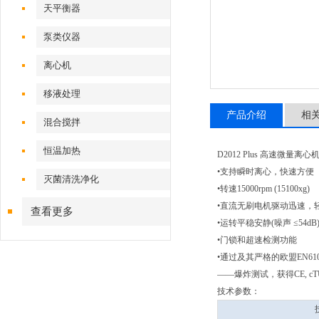
天平衡器
泵类仪器
离心机
移液处理
产品介绍
相
混合搅拌
恒温加热
D2012 Plus 高速微量离心
•支持瞬时离心，快速方便
灭菌清洗净化
•转速15000rpm (15100xg)
•直流无刷电机驱动迅速，
查看更多
•运转平稳安静(噪声 ≤54dB
•门锁和超速检测功能
•通过及其严格的欧盟EN610
——爆炸测试，获得CE, c
技术参数：