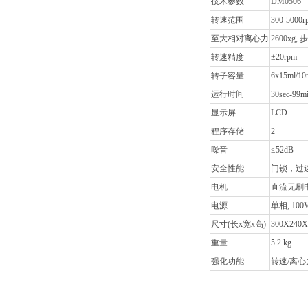
技术参数
DM0506
转速范围
300-5000
至大相对离心力
2600xg, 步
转速精度
±20rpm
转子容量
6x15ml/10m
运行时间
30sec-9
显示屏
LCD
程序存储
2
噪音
≤52dB
安全性能
门锁，过
电机
直流无刷
电源
单相, 100V
尺寸(长x宽x高)
300X240
重量
5.2 kg
强化功能
转速/离