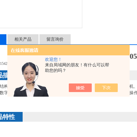
相关产品
留言询价
安徽中科中佳SC-04/SC-02/SC
欢迎您！
来自局域网的朋友！有什么可以帮
助您的吗？
品描述
，体积小巧，外壳采用高强度ABS注塑成型，采用大力矩直流电机、
D数字显示。转子采用铝合金材料制成，可与多种常规试管匹配。该机操
品特性