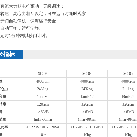
流大力矩电机驱动，无级调速；
速、离心力相互设定，可在运行时随时观察；
门自动停机，保障运行安全；
动平衡，运行宁静。
）
定时1分钟内以秒倒计时。
术指标
SC-02
SC-04
SC-05
速
4000rpm
4000rpm
4000rpm
离心力
2432
×
g
2432
×
g
2111
×
g
容量
15ml×6
15ml×12
10ml×24
精度
±2
0rpm
±2
0rpm
±2
0rpm
音
＜
60dB
＜
60dB
＜
60dB
范围
1min
~
99min
1min
~
99min
1min
~
99mi
及功率
AC220V 50Hz 120VA
AC220V 50Hz 120VA
AC220V 50Hz 1
量
10kg
10kg
10kg