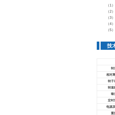
（1）直
（2）转
（3）开
（4）自
（5
技
转
相对
转子
转速
噪
定时
电源
重