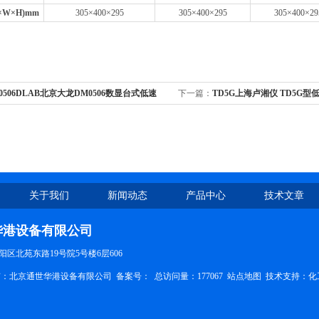
×
W
×
H)mm
305×
400
×
295
305
×
400
×
295
305
×
400
×
29
0506DLAB北京大龙DM0506数显台式低速
下一篇：
TD5G上海卢湘仪 TD5G型
转
关于我们
新闻动态
产品中心
技术文章
华港设备有限公司
区北苑东路19号院5号楼6层606
权所有：北京通世华港设备有限公司
备案号：
总访问量：177067
站点地图
技术支持：
化