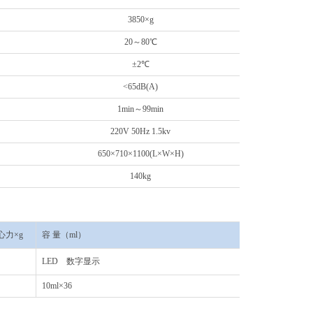
3850×g
20～80℃
±2℃
<65dB(A)
1min～99min
220V 50Hz 1.5kv
650×710×1100(L×W×H)
140kg
心力
×g
容
量（
ml
）
价
格（元）
LED 数字显示
48500
10ml×36
6900