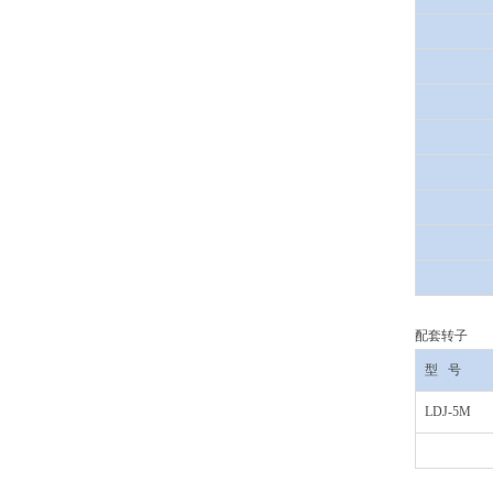
配套转子
型
号
LDJ-5M