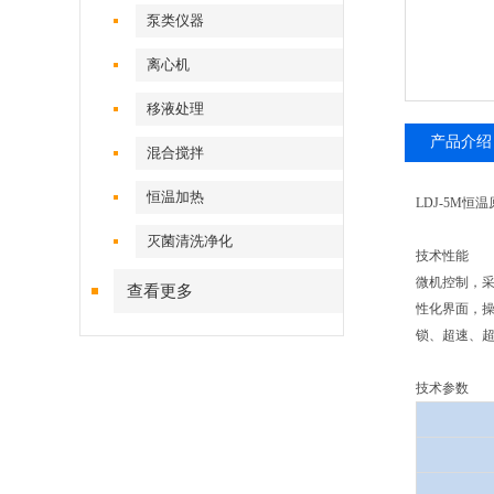
泵类仪器
离心机
移液处理
产品介绍
混合搅拌
恒温加热
LDJ-5M
灭菌清洗净化
技术性能
微机控制，
查看更多
性化界面，操
锁、超速、超
技术参数