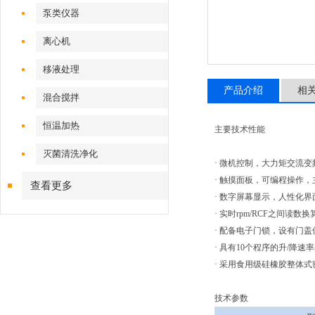
泵类仪器
离心机
移液处理
产品介绍
相
混合搅拌
恒温加热
主要技术性能
灭菌清洗净化
· 微机控制，大力矩交流
· 触摸面板，可编程操作
查看更多
· 数字屏幕显示，人性化
· 实时rpm/RCF之间读
· 配备电子门锁，设有门
· 具有10个程序的升/降
· 采用食用级硅橡胶整体
技术参数