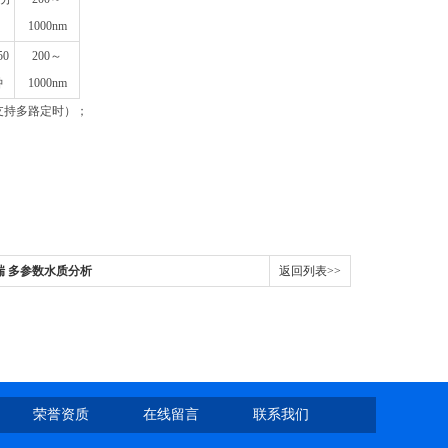
1000nm
50
200～
钟
1000nm
钟（支持多路定时）；
。
海昕瑞 多参数水质分析
返回列表>>
氨氮/浊度
荣誉资质
在线留言
联系我们