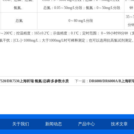
氨氮、
总氮：0.05～50mg/L分段；氨氮：0～50mg/L分段
钟
35～
总氮
0～80 mg/L分段
分
～200℃；控温精度：165±0.2℃；示值精度：0.1℃；定时范围： 0～99小时99分
氯干扰：[CL-]<1000mg/L；大于1000mg/L时可稀释测定；也可以选用抗高氯试剂测定
7520/DR7530上海昕瑞 氨氮/总磷/多参数水质
下一篇：
DR6000/DR6000A/B上
/DR7530
仪DR6000/DR6000A/B COD/总磷/
关于我们
新闻动态
产品中心
技术文章