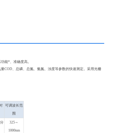
功能*、准确度高。
量COD、总磷、总氮、氨氮、浊度等参数的快速测定。采用光栅
时
可调波长范
围
0分
325～
1000nm