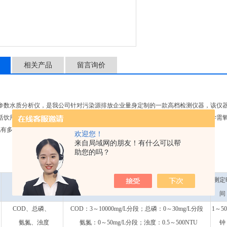
相关产品
留言询价
参数水质分析仪，是我公司针对污染源排放企业量身定制的一款高档检测仪器，该仪器
活饮用水、地表水、地下水、景观水、工业废水、医疗及城镇污水等水体中的化学需氧
配有多功能软件，可替代分光光度计，实现一机多用。
欢迎您！
来自局域网的朋友！有什么可以帮
助您的吗？
测定
测定参数
测定范围
间
COD、总磷、
COD：3～10000mg/L分段；总磷：0～30mg/L分段
1～5
氨氮、浊度
氨氮：0～50mg/L分段；浊度：0.5～500NTU
钟