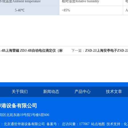
环境温度Ambient temperature
相对湿度Relative humidity
电
5-40℃
<85%
A
J-4B上海雷磁 ZDJ-4B自动电位滴定仪（标
下一篇：
ZSD-2J上海安亭电子ZSD
仪
关于我们
新闻动态
产品中心
技术文章
华港设备有限公司
区北苑东路19号院5号楼6层606
权所有：北京通世华港设备有限公司
备案号：
总访问量：177067
站点地图
技术支持：
化