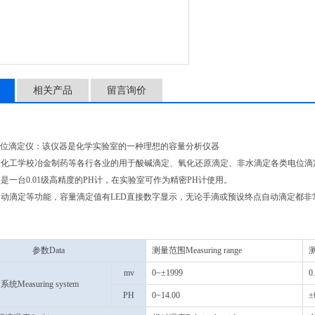
相关产品
留言询价
动电位滴定仪：该仪器是化学实验室的一种理想的容量分析仪器
保化工学校冶金制药等各行各业的用于酸碱滴定、氧化还原滴定、非水滴定各类电位滴
是一台0.01级高精度的PH计，在实验室可作为精密PH计使用。
动滴定等功能，容量滴定值有LED直接数字显示，无论手滴或预设终点自动滴定都非
参数Data
测量范围Measuring range
测
mv
0~±1999
0
统Measuring system
PH
0~14.00
±