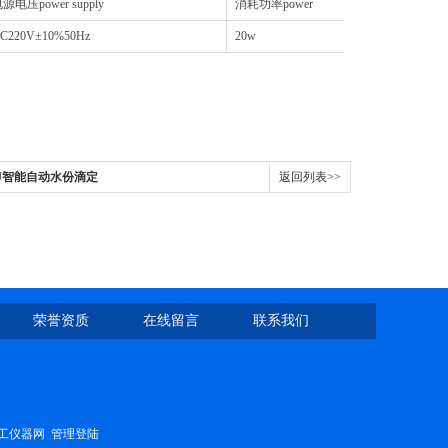
源电压power supply
消耗功率power
C220V±10%50Hz
20w
-2J智能自动水份滴定
返回列表>>
荣誉资质
在线留言
联系我们
工仪器网
管理登陆