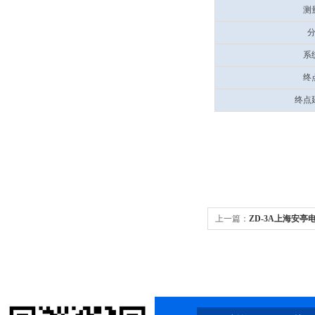
测
系
终
终点
上一篇：
ZD-3A上海安亭
碱滴定/氧化还原滴定/非水