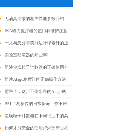
无油真空泵的相关性能参数介绍
IKA磁力搅拌器的使用和维护注意
事项
一文与您分享美能达叶绿素计的正
确操作步骤
实验室移液器的那些事!
简述尘埃粒子计数器的正确使用方
法
简述Atago糖度计的正确操作方法
厉害了，这台不伤水果的Atago糖
度计，你值得拥有！
PAL-1测糖仪的日常保养工作不难
做,只要按照这个操作就行了
尘埃粒子计数器在不同行业中的具
体应用分享
如何才能安全的使用卢湘仪离心机