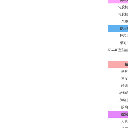
机械
匀胶
匀胶
泵
使用
环境
相对
KW-4C型智
精
基片
速度
转速
转速
加速
胶均
控制
人机