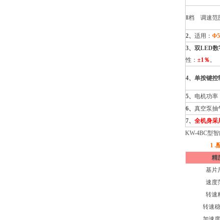
Ⅱ档 调速范围
2、
适用：
Φ5
3、双LED
性：
±1％
。
4、单按键控
5、
电机功率：
6、
真空泵抽
7、
全机身采
KW-4BC型
1 
精
基片
速度
转速
转速
加速