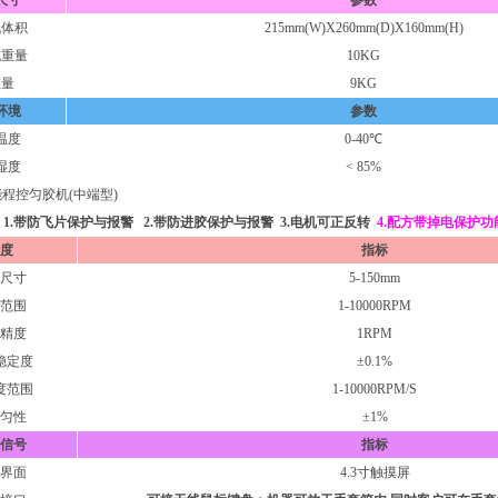
尺寸
参数
机体积
215mm(W)X260mm(D)X160mm(H)
机重量
10KG
重量
9KG
环境
参数
温度
0-40℃
湿度
< 85%
能程控匀胶机(中端型)
1.带防飞片保护与报警 2.带防进胶保护与报警 3.电机可正反转
4.配方带掉电保护功
度
指标
尺寸
5-150mm
范围
1-10000RPM
精度
1RPM
稳定度
±0.1%
度范围
1-10000RPM/S
匀性
±1%
信号
指标
界面
4.3寸触摸屏