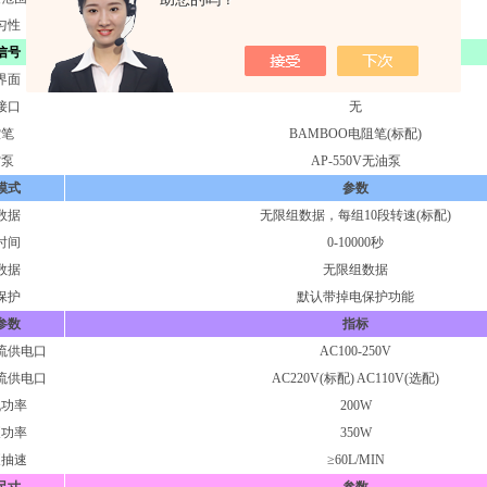
匀性
±1%
信号
指标
界面
4.3寸触摸屏
接口
无
控笔
BAMBOO电阻笔(标配)
空泵
AP-550V无油泵
模式
参数
数据
无限组数据，每组10段转速(标配)
时间
0-10000秒
数据
无限组数据
保护
默认带掉电保护功能
参数
指标
流供电口
AC100-250V
流供电口
AC220V(标配) AC110V(选配)
机功率
200W
泵功率
350W
泵抽速
≥60L/MIN