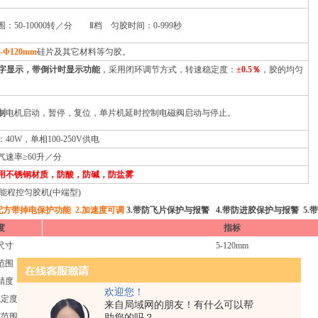
：50-10000转／分 Ⅱ档 匀胶时间：0-999秒
-Φ120mm
硅片及其它材料等匀胶。
数字显示，带倒计时显示功能
，采用闭环调节方式，转速稳定度：
±0.5％
，胶的均匀
制
电机启动，暂停，复位，单片机延时控制电磁阀启动与停止。
40W，单相100-250V供电
气速率≥60升／分
用不锈钢材质，防酸，防碱，防盐雾
智能程控匀胶机(中端型)
.配方带掉电保护功能 2.加速度可调
3.带防飞片保护与报警 4.带防进胶保护与报警 5
度
指标
尺寸
5-120mm
范围
50-10000RPM
精度
1RPM
欢迎您！
稳定度
±0.1%
来自局域网的朋友！有什么可以帮
度范围
1-10000RPM/S
助您的吗？