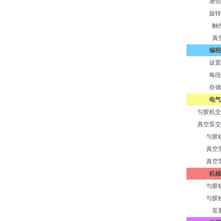
通信
旋转
触
真
编程
设置
每段
存储
电气
匀胶机交
真空泵交
匀胶
真空
真空
机械
匀胶
匀胶
泵