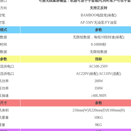
接口
可接无线鼠标键盘：机器可放于手套箱内,同时客户可在手
方向
支持正反转
控笔
BAMBOO电阻笔(标配)
空泵
AP-550V无油泵/FY油泵
模式
参数
数据
无限组数据，每组10段转速(标配)
时间
0-10000秒
数据
无限组数据
参数
指标
流供电口
AC100-250V
流供电口
AC220V(标配) AC110V(选配)
机功率
200W
泵功率
350W
泵抽速
≥60L/MIN
尺寸
参数
机体积
210mm(W)X220mm(D)X160mm(H)
机重量
10KG
重量
9KG