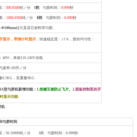
围：
500-8500
转／分
Ⅰ档
匀胶时间：
0-999
秒
围：
1000-8500
转／分
Ⅱ档
匀胶时间：
0-999
秒
-Φ100mm
硅片及其它材料等匀胶。
数字显示，带倒计时显示
，转速稳定度：±1％，胶的均匀性：
40W，单相110-240V供电
气速率≥60升／分
6.5KG，泵重量9KG
-4A型匀胶机新增功能：
1.按键互锁防止飞片。
2.面板控制泵的开
计时显示功能
胶机
和匀胶时间
：50-10000转／分 Ⅰ档 匀胶时间：0-999秒