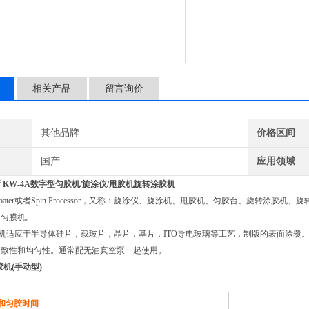
相关产品
留言询价
其他品牌
价格区间
国产
应用领域
 KW-4A数字型匀胶机/旋涂仪/甩胶机旋转涂胶机
 Coater或者Spin Processor，又称：旋涂仪、旋涂机、甩胶机、匀胶台、旋
、匀膜机。
机适应于半导体硅片，载玻片，晶片，基片，ITO导电玻璃等工艺，制版的表面涂覆
一致性和均匀性。通常配无油真空泵一起使用。
胶机(手动型)
和匀胶时间