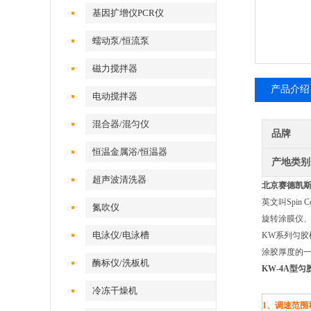
基因扩增仪PCR仪
蠕动泵/恒流泵
磁力搅拌器
产品介绍
电动搅拌器
混合器/混匀仪
品牌
恒温金属浴/恒温器
产地类别
超声波清洗器
北京赛德凯斯
英文叫Spin
氮吹仪
旋转涂膜仪
电泳仪/电泳槽
KW系列匀胶
涂胶厚度的
酶标仪/洗板机
KW-4A型匀
冷冻干燥机
1、调速范围