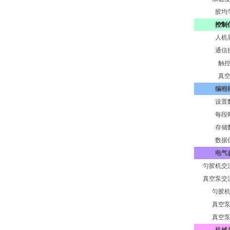
胶均
控制
人机
通信
触
真
编程
设置
每段
存储
数据
电气
匀胶机交
真空泵交
匀胶
真空
真空