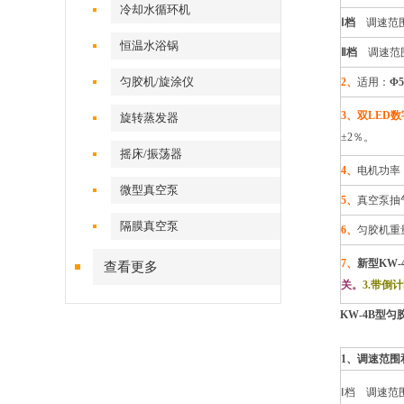
冷却水循环机
Ⅰ档
调速范
恒温水浴锅
Ⅱ档
调速范
匀胶机/旋涂仪
2、
适用：
Φ5
3、双LED
旋转蒸发器
±2％。
摇床/振荡器
4、
电机功率：
微型真空泵
5、
真空泵抽
隔膜真空泵
6、
匀胶机重量
7、
新型KW
查看更多
关。
3.带倒
KW-4B型匀
1、调速范围
Ⅰ档 调速范围