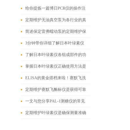
给你提炼一篇博日PCR仪的操作注
意事项
定期维护无油真空泵为各行业的真
空需求提供可靠解决方案
简述保定雷弗蠕动泵的定期维护保
养方法
3分钟带你详细了解日本叶绿素仪
的使用方法以及注意事项
了解日本叶绿素仪各组成部件的功
能特点能更好的使用它
掌握日本叶绿素仪正确使用方法是
确保测量数据准确性的关键
ELISA的黄金搭档来啦！赛默飞洗
板机
定期维护赛默飞酶标仪是获得可靠
且精确实验数据的关键
一文与您分享PAL-1测糖仪的常见
问题相应解决方法
定期维护叶绿素仪是确保测量准确
性的关键