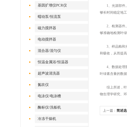
基因扩增仪PCR仪
1、光源部件。光
够长时间稳定地工
蠕动泵/恒流泵
2、检测器件。
磁力搅拌器
够准确地检测叶绿
电动搅拌器
3、样品舱和光
混合器/混匀仪
和吸收，从而提高
恒温金属浴/恒温器
4、数据处理部
超声波清洗器
叶绿素含量的数据
氮吹仪
综上所述，叶绿
物生理学研究、环
电泳仪/电泳槽
酶标仪/洗板机
上一篇：
简述选
冷冻干燥机