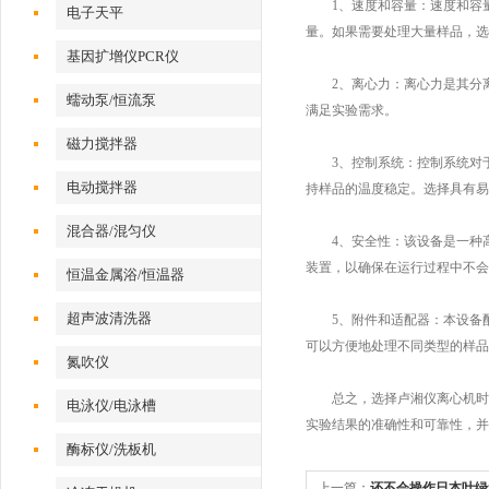
1、速度和容量：速度和容量
电子天平
量。如果需要处理大量样品，选
基因扩增仪PCR仪
2、离心力：离心力是其分离
蠕动泵/恒流泵
满足实验需求。
磁力搅拌器
3、控制系统：控制系统对于
电动搅拌器
持样品的温度稳定。选择具有易
混合器/混匀仪
4、安全性：该设备是一种高
装置，以确保在运行过程中不会
恒温金属浴/恒温器
超声波清洗器
5、附件和适配器：本设备配
可以方便地处理不同类型的样品
氮吹仪
总之，选择卢湘仪离心机时需
电泳仪/电泳槽
实验结果的准确性和可靠性，并
酶标仪/洗板机
上一篇：
还不会操作日本叶绿