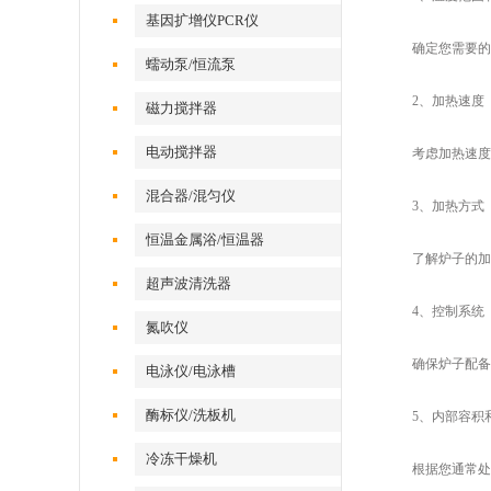
基因扩增仪PCR仪
确定您需要的温
蠕动泵/恒流泵
2、加热速度
磁力搅拌器
电动搅拌器
考虑加热速度对
混合器/混匀仪
3、加热方式
恒温金属浴/恒温器
了解炉子的加热
超声波清洗器
4、控制系统
氮吹仪
确保炉子配备了
电泳仪/电泳槽
酶标仪/洗板机
5、内部容积和
冷冻干燥机
根据您通常处理