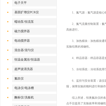
电子天平
基因扩增仪PCR仪
1、氮气源：氮气源是核心组
蠕动泵/恒流泵
2、氮气流量控制装置：氮气
高效进行。
磁力搅拌器
电动搅拌器
3、加热模块：加热模块通常
实验结果的准确性。
混合器/混匀仪
4、样品容器：样品容器是放
恒温金属浴/恒温器
超声波清洗器
5、冷却系统：冷却系统用于
氮吹仪
6、监控与安全装置：该仪器
报，保障实验的顺利进行和操作
电泳仪/电泳槽
酶标仪/洗板机
综上所述，恒奥氮吹仪的各组
点不仅提高了实验效率和准确性