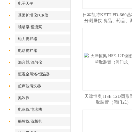
电子天平
日本凯特KETT FD-660
基因扩增仪PCR仪
分测量仪 食品、药品、
维、羽毛、生物
蠕动泵/恒流泵
磁力搅拌器
电动搅拌器
混合器/混匀仪
恒温金属浴/恒温器
超声波清洗器
天津恒奥 HSE-12D圆
氮吹仪
取装置（阀门式）
电泳仪/电泳槽
酶标仪/洗板机