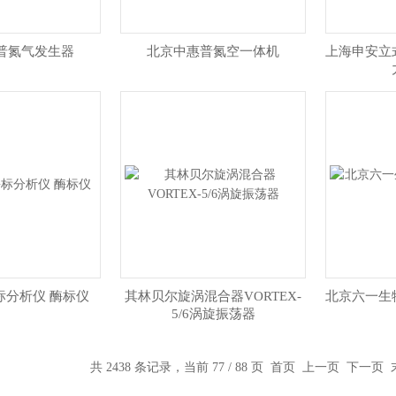
普氮气发生器
北京中惠普氮空一体机
上海申安立
标分析仪 酶标仪
其林贝尔旋涡混合器VORTEX-
北京六一生
5/6涡旋振荡器
共 2438 条记录，当前 77 / 88 页
首页
上一页
下一页