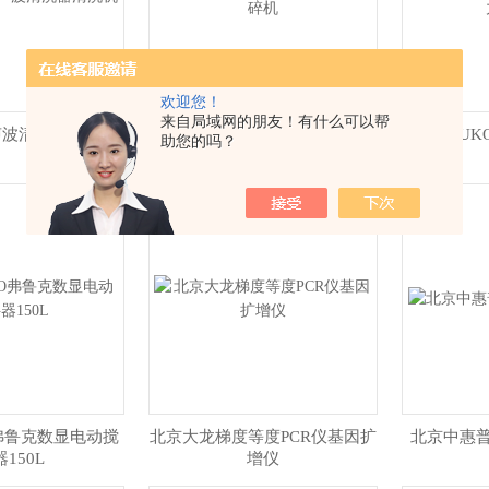
欢迎您！
来自局域网的朋友！有什么可以帮
声波清洗器清洗机
天津恒奥超声波细胞破碎仪破碎
上海FLU
助您的吗？
机
O弗鲁克数显电动搅
北京大龙梯度等度PCR仪基因扩
北京中惠
150L
增仪