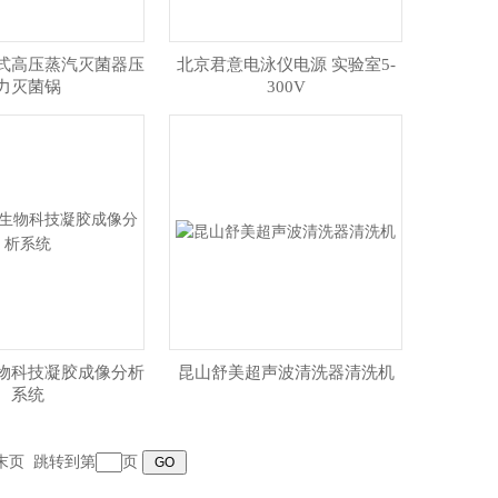
式高压蒸汽灭菌器压
北京君意电泳仪电源 实验室5-
力灭菌锅
300V
物科技凝胶成像分析
昆山舒美超声波清洗器清洗机
系统
末页
跳转到第
页